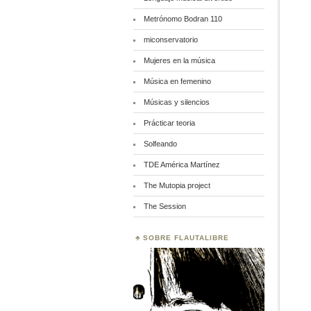
Metrónomo Bodran 110
miconservatorio
Mujeres en la música
Música en femenino
Músicas y silencios
Prácticar teoria
Solfeando
TDE América Martínez
The Mutopia project
The Session
SOBRE FLAUTALIBRE