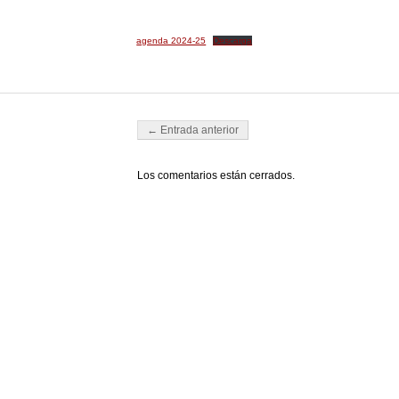
agenda 2024-25
Descarga
Navegador de artículos
← Entrada anterior
Los comentarios están cerrados.