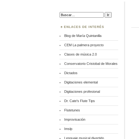
Buscar:
ENLACES DE INTERÉS
Blog de María Quintanilla
CEM La palmera proyecto
Clases de música 2.0
Conservatorio Cristobal de Morales
Dictados
Digitaciones elemental
Digitaciones profesional
Dr. Cate's Flute Tips
Flutetunes
Improvisación
Imslp
Lenguaje musical divertido