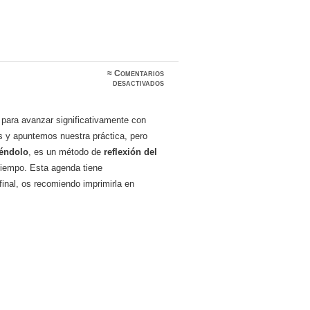
≈
Comentarios
en
desactivados
Agenda
2024
 para avanzar significativamente con
 y apuntemos nuestra práctica, pero
iéndolo
, es un método de
reflexión del
tiempo. Esta agenda tiene
final, os recomiendo imprimirla en