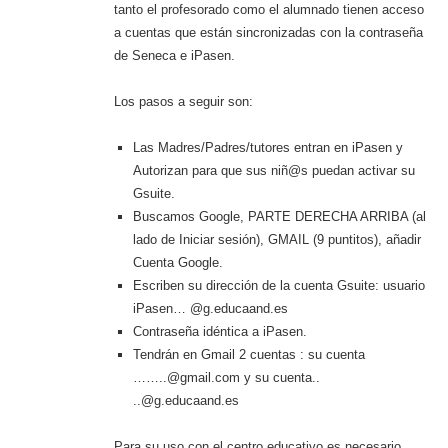
tanto el profesorado como el alumnado tienen acceso
a cuentas que están sincronizadas con la contraseña
de Seneca e iPasen.
Los pasos a seguir son:
Las Madres/Padres/tutores entran en iPasen y
Autorizan para que sus niñ@s puedan activar su
Gsuite.
Buscamos Google, PARTE DERECHA ARRIBA (al
lado de Iniciar sesión), GMAIL (9 puntitos), añadir
Cuenta Google.
Escriben su dirección de la cuenta Gsuite: usuario
iPasen… @g.educaand.es
Contraseña idéntica a iPasen.
Tendrán en Gmail 2 cuentas : su cuenta
……..@gmail.com y su cuenta..
..@g.educaand.es
Para su uso con el centro educativo es necesario