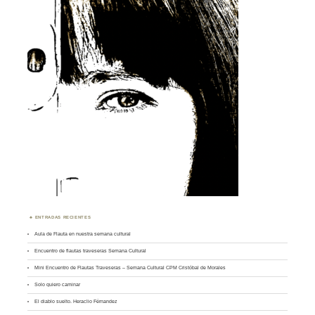
ENTRADAS RECIENTES
Aula de Flauta en nuestra semana cultural
Encuentro de flautas traveseras Semana Cultural
Mini Encuentro de Flautas Traveseras – Semana Cultural CPM Cristóbal de Morales
Solo quiero caminar
El diablo suelto. Heraclio Férnandez