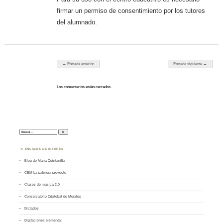
firmar un permiso de consentimiento por los tutores
del alumnado.
Navegador de artículos
← Entrada anterior
Entrada siguiente →
Los comentarios están cerrados.
Buscar:
ENLACES DE INTERÉS
Blog de María Quintanilla
CEM La palmera proyecto
Clases de música 2.0
Conservatorio Cristobal de Morales
Dictados
Digitaciones elemental