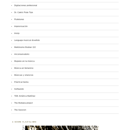
Digitaciones profesional
Dr. Cate's Flute Tips
Flutetunes
Improvisación
Imslp
Lenguaje musical divertido
Metrónomo Bodran 110
miconservatorio
Mujeres en la música
Música en femenino
Músicas y silencios
Prácticar teoria
Solfeando
TDE América Martínez
The Mutopia project
The Session
SOBRE FLAUTALIBRE