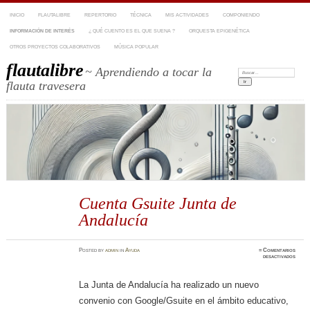
INICIO
FLAUTALIBRE
REPERTORIO
TÉCNICA
MIS ACTIVIDADES
COMPONIENDO
INFORMACIÓN DE INTERÉS
¿ QUÉ CUENTO ES EL QUE SUENA ?
ORQUESTA EPIGENÉTICA
OTROS PROYECTOS COLABORATIVOS
MÚSICA POPULAR
flautalibre
~ Aprendiendo a tocar la
Buscar:
flauta travesera
Cuenta Gsuite Junta de
Andalucía
Posted
by
admin
in
Ayuda
≈
Comentarios
en
desactivados
Cuent
Gsuit
Junta
de
La Junta de Andalucía ha realizado un nuevo
Andal
convenio con Google/Gsuite en el ámbito educativo,