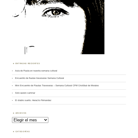
ENTRADAS RECIENTES
Aula de Flauta en nuestra semana cultural
Encuentro de flautas traveseras Semana Cultural
Mini Encuentro de Flautas Traveseras – Semana Cultural CPM Cristóbal de Morales
Solo quiero caminar
El diablo suelto. Heraclio Férnandez
ARCHIVOS
Archivos
CATEGORÍAS