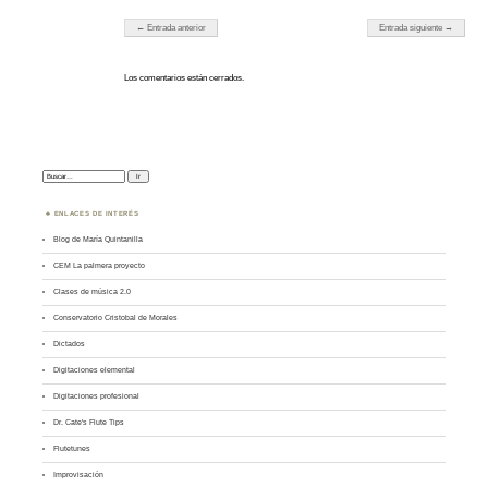
Navegador de artículos
← Entrada anterior
Entrada siguiente →
Los comentarios están cerrados.
Buscar:
ENLACES DE INTERÉS
Blog de María Quintanilla
CEM La palmera proyecto
Clases de música 2.0
Conservatorio Cristobal de Morales
Dictados
Digitaciones elemental
Digitaciones profesional
Dr. Cate's Flute Tips
Flutetunes
Improvisación