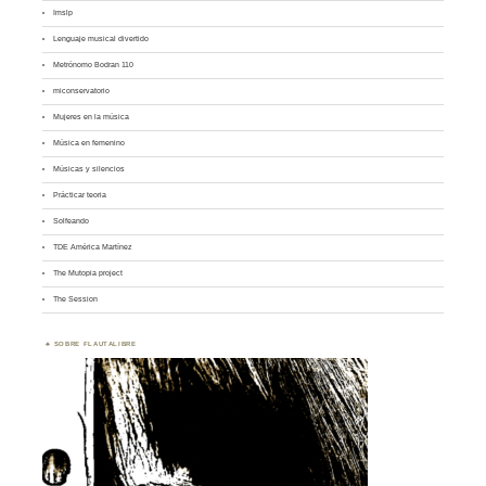
Imslp
Lenguaje musical divertido
Metrónomo Bodran 110
miconservatorio
Mujeres en la música
Música en femenino
Músicas y silencios
Prácticar teoria
Solfeando
TDE América Martínez
The Mutopia project
The Session
SOBRE FLAUTALIBRE