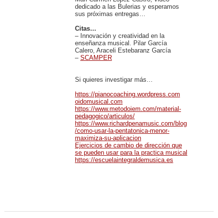
dedicado a las Bulerias y esperamos
sus próximas entregas…
Citas…
– Innovación y creatividad en la
enseñanza musical. Pilar García
Calero, Araceli Estebaranz García
–
SCAMPER
Si quieres investigar más…
https://pianocoaching.wordpress.com
oidomusical.com
https://www.metodoiem.com/material-
pedagogico/articulos/
https://www.richardpenamusic.com/blog
/como-usar-la-pentatonica-menor-
maximiza-su-aplicacion
Ejercicios de cambio de dirección que
se pueden usar para la practica musical
https://escuelaintegraldemusica.es