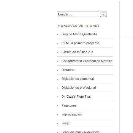
Buscar:
ENLACES DE INTERÉS
Blog de María Quintanilla
CEM La palmera proyecto
Clases de música 2.0
Conservatorio Cristobal de Morales
Dictados
Digitaciones elemental
Digitaciones profesional
Dr. Cate's Flute Tips
Flutetunes
Improvisación
Imslp
Lenguaje musical divertido