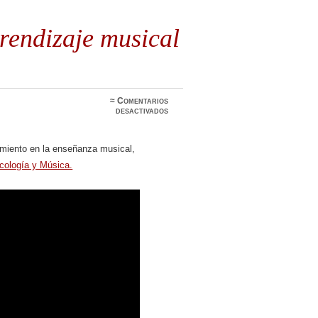
rendizaje musical
≈
Comentarios
en
desactivados
Neuropsicología,
aprendizaje
musical
imiento en la enseñanza musical,
y
movimiento
icología y Música.