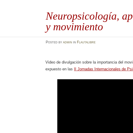
Neuropsicología, ap
y movimiento
Posted
by
admin
in
Flautalibre
Video de divulgación sobre la importancia del mov
expuesto en las
II Jornadas Internacionales de Ps