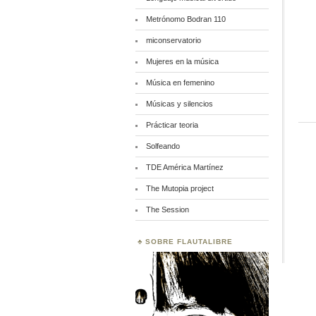
Metrónomo Bodran 110
miconservatorio
Mujeres en la música
Música en femenino
Músicas y silencios
Prácticar teoria
Solfeando
TDE América Martínez
The Mutopia project
The Session
SOBRE FLAUTALIBRE