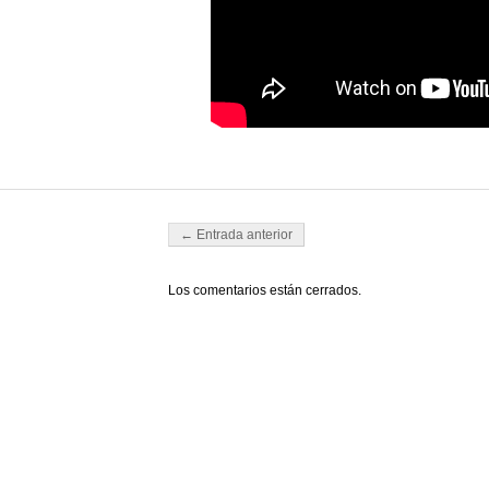
Navegador de artículos
← Entrada anterior
Los comentarios están cerrados.