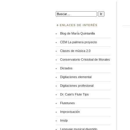
Buscar:
ENLACES DE INTERÉS
Blog de María Quintanilla
CEM La palmera proyecto
Clases de música 2.0
Conservatorio Cristobal de Morales
Dictados
Digitaciones elemental
Digitaciones profesional
Dr. Cate's Flute Tips
Flutetunes
Improvisación
Imslp
Lenguaje musical divertido