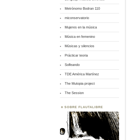
Metrónomo Bodran 110
miconservatorio
Mujeres en la música
Música en femenino
Músicas y silencios
Prácticar teoria
Solfeando
TDE América Martínez
The Mutopia project
The Session
SOBRE FLAUTALIBRE