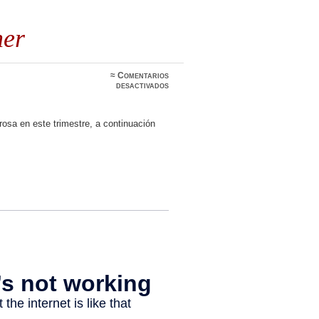
her
≈
Comentarios
en
desactivados
Proyecto
Pink
Panther
rosa en este trimestre, a continuación