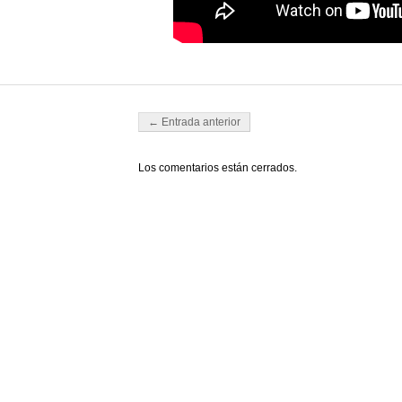
Navegador de artículos
← Entrada anterior
Los comentarios están cerrados.