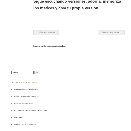
Sigue escuchando versiones, adorna, memoriza
los matices y crea tu propia versión.
Navegador de artículos
← Entrada anterior
Entrada siguiente →
Los comentarios están cerrados.
Buscar:
ENLACES DE INTERÉS
Blog de María Quintanilla
CEM La palmera proyecto
Clases de música 2.0
Conservatorio Cristobal de Morales
Dictados
Digitaciones elemental