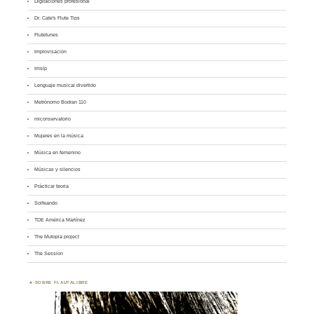
Digitaciones profesional
Dr. Cate's Flute Tips
Flutetunes
Improvisación
Imslp
Lenguaje musical divertido
Metrónomo Bodran 110
miconservatorio
Mujeres en la música
Música en femenino
Músicas y silencios
Prácticar teoria
Solfeando
TDE América Martínez
The Mutopia project
The Session
SOBRE FLAUTALIBRE