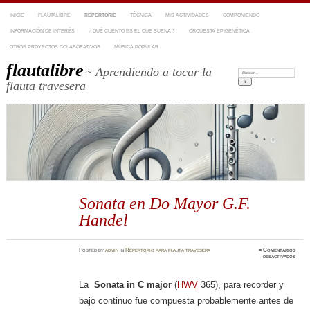
INICIO
FLAUTALIBRE
REPERTORIO
TÉCNICA
MIS ACTIVIDADES
COMPONIENDO
INFORMACIÓN DE INTERÉS
¿ QUÉ CUENTO ES EL QUE SUENA ?
ORQUESTA EPIGENÉTICA
OTROS PROYECTOS COLABORATIVOS
MÚSICA POPULAR
flautalibre
~ Aprendiendo a tocar la
Buscar:
flauta travesera
Sonata en Do Mayor G.F.
Handel
Posted
by
admin
in
Repertorio para flauta travesera
≈
Comentarios
en
desactivados
Sonat
en
Do
Mayo
La
Sonata in C major
(
HWV
365), para recorder y
G.F.
Hande
bajo continuo fue compuesta probablemente antes de