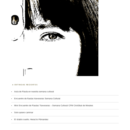
ENTRADAS RECIENTES
Aula de Flauta en nuestra semana cultural
Encuentro de flautas traveseras Semana Cultural
Mini Encuentro de Flautas Traveseras – Semana Cultural CPM Cristóbal de Morales
Solo quiero caminar
El diablo suelto. Heraclio Férnandez